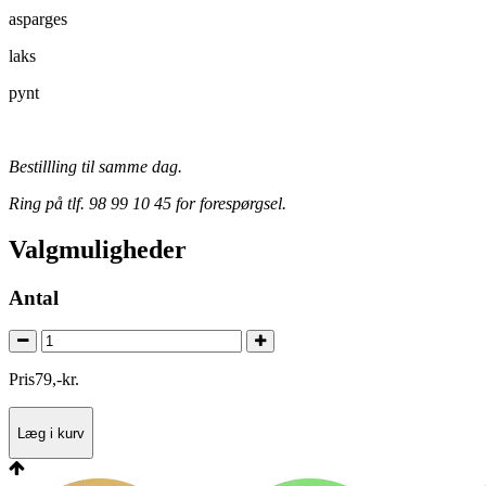
asparges
laks
pynt
Bestillling til samme dag.
Ring på tlf. 98 99 10 45 for forespørgsel.
Valgmuligheder
Antal
Pris
79
,
-
kr.
Læg i kurv