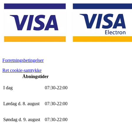
Forretningsbetingelser
Ret cookie-samtykke
Åbningstider
I dag
0
7
:
30
-
22
:
0
0
Lørdag d. 8. august
0
7
:
30
-
22
:
0
0
Søndag d. 9. august
0
7
:
30
-
22
:
0
0