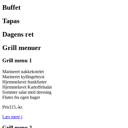
Buffet
Tapas
Dagens ret
Grill menuer
Grill menu 1
Marineret nakkekotelet
Marineret kyllingebryst
Hjemmelavet frankfurter
Hjemmelavet Kartoffelsalat
Sommer salat med dressing
Flutes fra egen bager
Pris
115
,
-
kr.
Læs mere
i
Grill menu 2