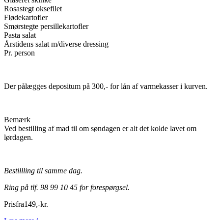
Rosastegt oksefilet
Flødekartofler
Smørstegte persillekartofler
Pasta salat
Årstidens salat m/diverse dressing
Pr. person
Der pålægges depositum på 300,- for lån af varmekasser i kurven.
Bemærk
Ved bestilling af mad til om søndagen er alt det kolde lavet om
lørdagen.
Bestillling til samme dag.
Ring på tlf. 98 99 10 45 for forespørgsel.
Pris
fra
149
,
-
kr.