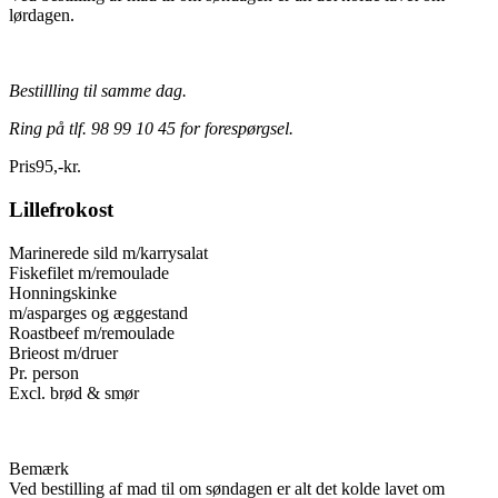
lørdagen.
Bestillling til samme dag.
Ring på tlf. 98 99 10 45 for forespørgsel.
Pris
95
,
-
kr.
Lillefrokost
Marinerede sild m/karrysalat
Fiskefilet m/remoulade
Honningskinke
m/asparges og æggestand
Roastbeef m/remoulade
Brieost m/druer
Pr. person
Excl. brød & smør
Bemærk
Ved bestilling af mad til om søndagen er alt det kolde lavet om