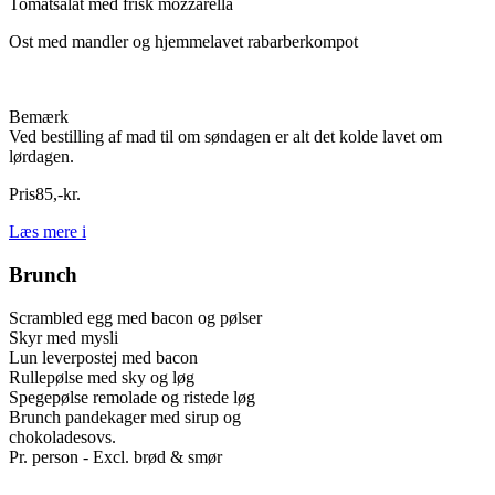
Tomatsalat med frisk mozzarella
Ost med mandler og hjemmelavet rabarberkompot
Bemærk
Ved bestilling af mad til om søndagen er alt det kolde lavet om
lørdagen.
Pris
85
,
-
kr.
Læs mere
i
Brunch
Scrambled egg med bacon og pølser
Skyr med mysli
Lun leverpostej med bacon
Rullepølse med sky og løg
Spegepølse remolade og ristede løg
Brunch pandekager med sirup og
chokoladesovs.
Pr. person - Excl. brød & smør