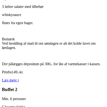
3 lækre salater med tilbehør
whiskysauce
flutes fra egen bager.
Bemærk
Ved bestilling af mad til om søndagen er alt det kolde lavet om
lørdagen.
Der pålægges depositum på 300,- for lån af varmekasser i kassen.
Pris
fra
149
,
-
kr.
Læs mere
i
Buffet 2
Min. 6 personer
Glaseret skinke