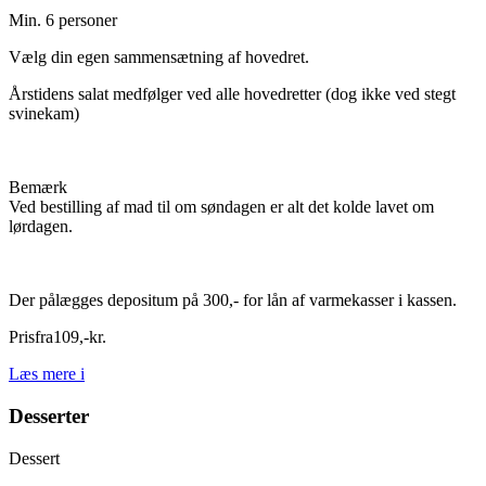
Min. 6 personer
Vælg din egen sammensætning af hovedret.
Årstidens salat medfølger ved alle hovedretter (dog ikke ved stegt
svinekam)
Bemærk
Ved bestilling af mad til om søndagen er alt det kolde lavet om
lørdagen.
Der pålægges depositum på 300,- for lån af varmekasser i kassen.
Pris
fra
109
,
-
kr.
Læs mere
i
Desserter
Dessert