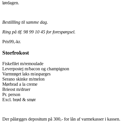
lørdagen.
Bestillling til samme dag.
Ring på tlf. 98 99 10 45 for forespørgsel.
Pris
99
,
-
kr.
Storfrokost
Fiskefilet m/remoulade
Leverpostej m/bacon og champignon
Varmrøget laks m/asparges
Serano skinke m/melon
Mørbrad a la creme
Brieost m/druer
Pr. person
Excl. brød & smør
Der pålægges depositum på 300,- for lån af varmekasser i kassen.