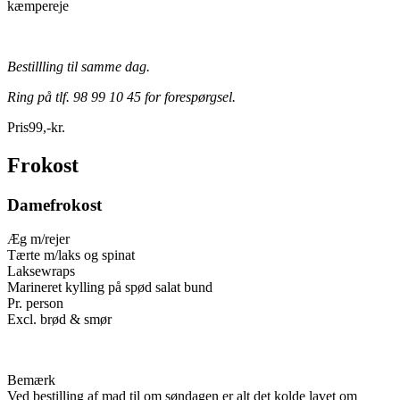
kæmpereje
Bestillling til samme dag.
Ring på tlf. 98 99 10 45 for forespørgsel.
Pris
99
,
-
kr.
Frokost
Damefrokost
Æg m/rejer
Tærte m/laks og spinat
Laksewraps
Marineret kylling på spød salat bund
Pr. person
Excl. brød & smør
Bemærk
Ved bestilling af mad til om søndagen er alt det kolde lavet om