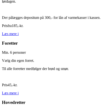
lørdagen.
Der pålægges depositum på 300,- for lån af varmekasser i kassen.
Pris
fra
185
,
-
kr.
Læs mere
i
Foretter
Min. 6 personer
Vælg din egen forret.
Til alle forretter medfølger der brød og smør.
Pris
45
,
-
kr.
Læs mere
i
Hovedretter