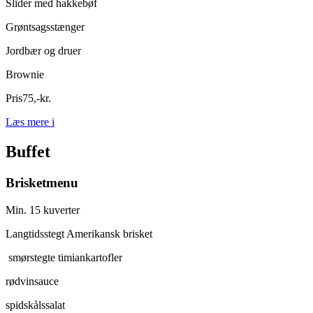
Slider med hakkebøf
Grøntsagsstænger
Jordbær og druer
Brownie
Pris
75
,
-
kr.
Læs mere
i
Buffet
Brisketmenu
Min. 15 kuverter
Langtidsstegt Amerikansk brisket
smørstegte timiankartofler
rødvinsauce
spidskålssalat