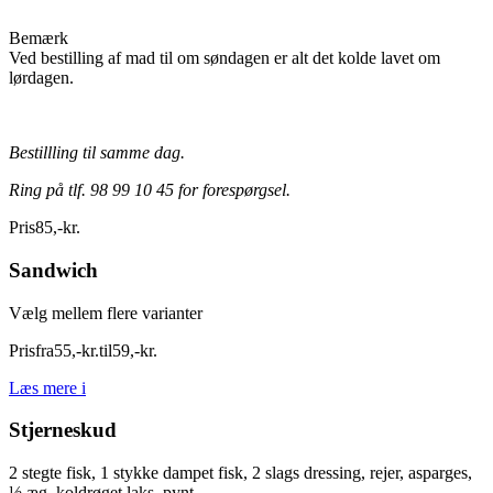
Bemærk
Ved bestilling af mad til om søndagen er alt det kolde lavet om
lørdagen.
Bestillling til samme dag.
Ring på tlf. 98 99 10 45 for forespørgsel.
Pris
85
,
-
kr.
Sandwich
Vælg mellem flere varianter
Pris
fra
55
,
-
kr.
til
59
,
-
kr.
Læs mere
i
Stjerneskud
2 stegte fisk, 1 stykke dampet fisk, 2 slags dressing, rejer, asparges,
½ æg, koldrøget laks, pynt.