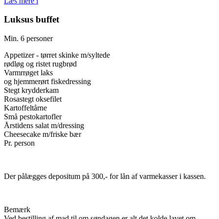
Læs mere
i
Luksus buffet
Min. 6 personer
Appetizer - tørret skinke m/syltede
rødløg og ristet rugbrød
Varmrrøget laks
og hjemmerørt fiskedressing
Stegt krydderkam
Rosastegt oksefilet
Kartoffeltårne
Små pestokartofler
Årstidens salat m/dressing
Cheesecake m/friske bær
Pr. person
Der pålægges depositum på 300,- for lån af varmekasser i kassen.
Bemærk
Ved bestilling af mad til om søndagen er alt det kolde lavet om