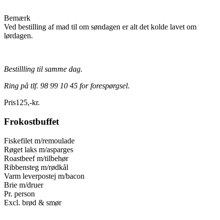
Bemærk
Ved bestilling af mad til om søndagen er alt det kolde lavet om
lørdagen.
Bestillling til samme dag.
Ring på tlf. 98 99 10 45 for forespørgsel.
Pris
125
,
-
kr.
Frokostbuffet
Fiskefilet m/remoulade
Røget laks m/asparges
Roastbeef m/tilbehør
Ribbensteg m/rødkål
Varm leverpostej m/bacon
Brie m/druer
Pr. person
Excl. brød & smør