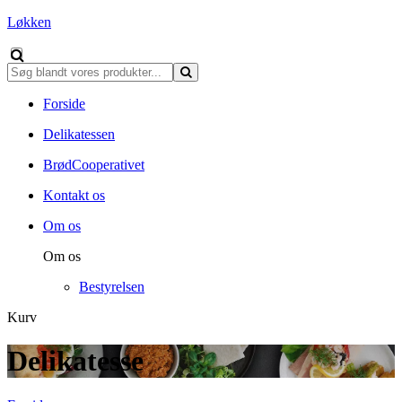
Løkken
Forside
Delikatessen
BrødCooperativet
Kontakt os
Om os
Om os
Bestyrelsen
Kurv
Delikatesse