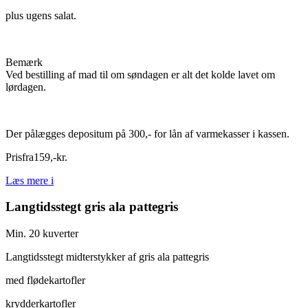
plus ugens salat.
Bemærk
Ved bestilling af mad til om søndagen er alt det kolde lavet om
lørdagen.
Der pålægges depositum på 300,- for lån af varmekasser i kassen.
Pris
fra
159
,
-
kr.
Læs mere
i
Langtidsstegt gris ala pattegris
Min. 20 kuverter
Langtidsstegt midterstykker af gris ala pattegris
med flødekartofler
krydderkartofler