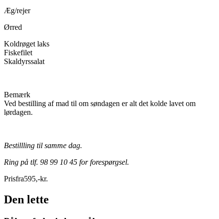
Æg/rejer
Ørred
Koldrøget laks
Fiskefilet
Skaldyrssalat
Bemærk
Ved bestilling af mad til om søndagen er alt det kolde lavet om
lørdagen.
Bestillling til samme dag.
Ring på tlf. 98 99 10 45 for forespørgsel.
Pris
fra
595
,
-
kr.
Den lette