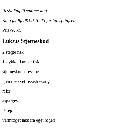
Bestillling til samme dag.
Ring på tlf. 98 99 10 45 for forespørgsel.
Pris
79
,
-
kr.
Luksus Stjerneskud
2 stegte fisk
1 stykke dampet fisk
stjerneskudsdressing
hjemmelavet fiskedressing
rejer
asparges
½ æg
varmrøget laks fra eget røgeri