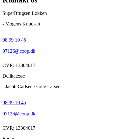
SuperBrugsen Løkken
- Mogens Knudsen
98 99 10 45
07126@coop.dk
CVR: 13304017
Delikatesse
- Jacob Carlsen / Gitte Larsen
98 99 10 45
07126@coop.dk
CVR: 13304017
Bager