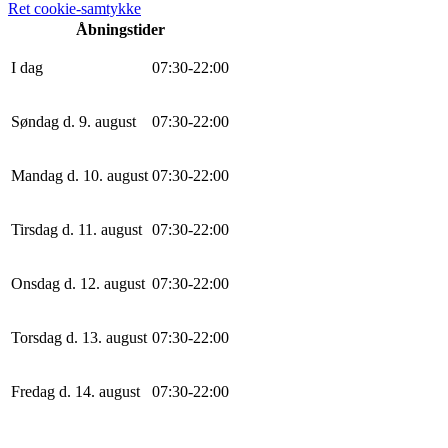
Ret cookie-samtykke
Åbningstider
I dag
0
7
:
30
-
22
:
0
0
Søndag d. 9. august
0
7
:
30
-
22
:
0
0
Mandag d. 10. august
0
7
:
30
-
22
:
0
0
Tirsdag d. 11. august
0
7
:
30
-
22
:
0
0
Onsdag d. 12. august
0
7
:
30
-
22
:
0
0
Torsdag d. 13. august
0
7
:
30
-
22
:
0
0
Fredag d. 14. august
0
7
:
30
-
22
:
0
0