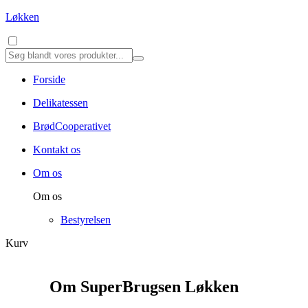
Løkken
Forside
Delikatessen
BrødCooperativet
Kontakt os
Om os
Om os
Bestyrelsen
Kurv
Om SuperBrugsen Løkken