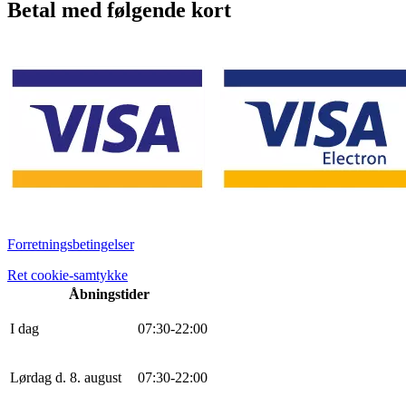
Betal med følgende kort
Forretningsbetingelser
Ret cookie-samtykke
Åbningstider
I dag
0
7
:
30
-
22
:
0
0
Lørdag d. 8. august
0
7
:
30
-
22
:
0
0