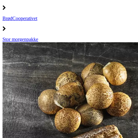
BrødCooperativet
Stor morgenpakke