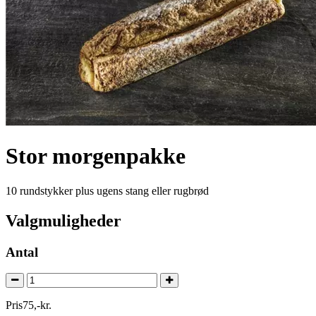
Stor morgenpakke
10 rundstykker plus ugens stang eller rugbrød
Valgmuligheder
Antal
Pris
75
,
-
kr.