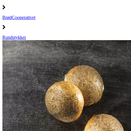
BrødCooperativet
Rundstykker