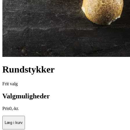
Rundstykker
Frit valg
Valgmuligheder
Pris
0
,
-
kr.
Læg i kurv