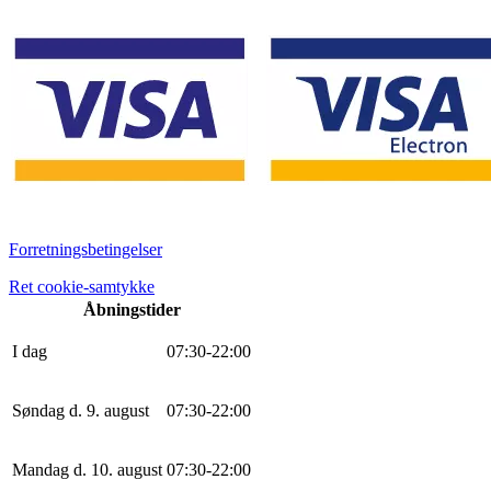
Forretningsbetingelser
Ret cookie-samtykke
Åbningstider
I dag
0
7
:
30
-
22
:
0
0
Søndag d. 9. august
0
7
:
30
-
22
:
0
0
Mandag d. 10. august
0
7
:
30
-
22
:
0
0