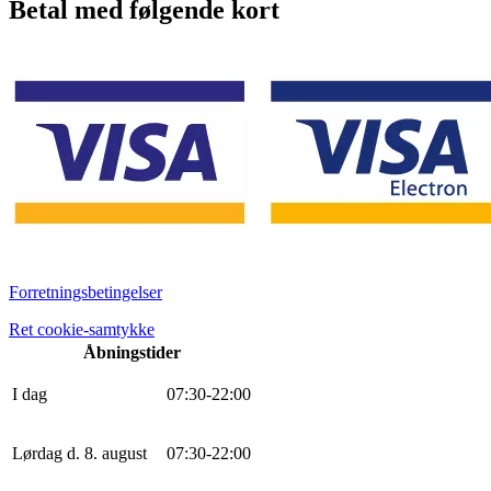
Betal med følgende kort
Forretningsbetingelser
Ret cookie-samtykke
Åbningstider
I dag
0
7
:
30
-
22
:
0
0
Lørdag d. 8. august
0
7
:
30
-
22
:
0
0