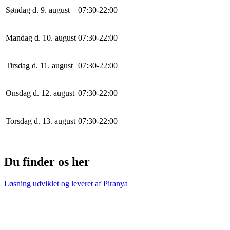
Søndag d. 9. august
0
7
:
30
-
22
:
0
0
Mandag d. 10. august
0
7
:
30
-
22
:
0
0
Tirsdag d. 11. august
0
7
:
30
-
22
:
0
0
Onsdag d. 12. august
0
7
:
30
-
22
:
0
0
Torsdag d. 13. august
0
7
:
30
-
22
:
0
0
Du finder os her
Løsning udviklet og leveret af
Piranya