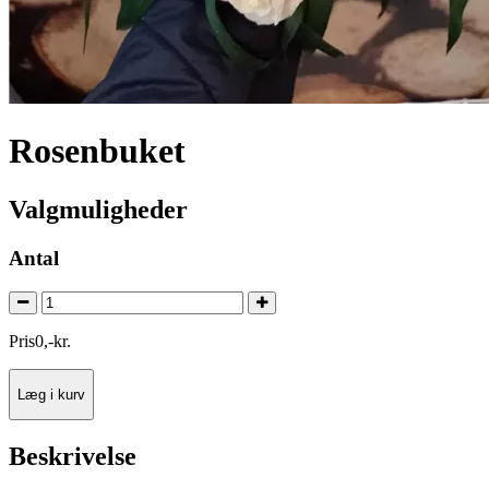
Rosenbuket
Valgmuligheder
Antal
Pris
0
,
-
kr.
Læg i kurv
Beskrivelse