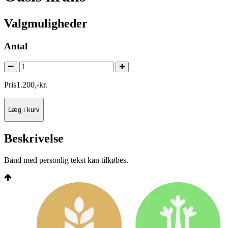
Valgmuligheder
Antal
Pris
1.200
,
-
kr.
Læg i kurv
Beskrivelse
Bånd med personlig tekst kan tilkøbes.