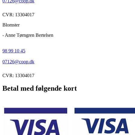
07126@coop.dk
CVR: 13304017
Blomster
- Anne Tørngren Bertelsen
98 99 10 45
07126@coop.dk
CVR: 13304017
Betal med følgende kort