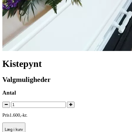
Kistepynt
Valgmuligheder
Antal
Pris
1.600
,
-
kr.
Læg i kurv