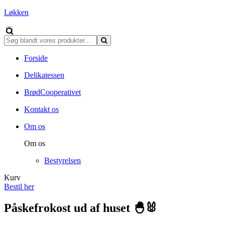
Løkken
Forside
Delikatessen
BrødCooperativet
Kontakt os
Om os
Om os
Bestyrelsen
Kurv
Bestil her
Påskefrokost ud af huset 🐣🐰