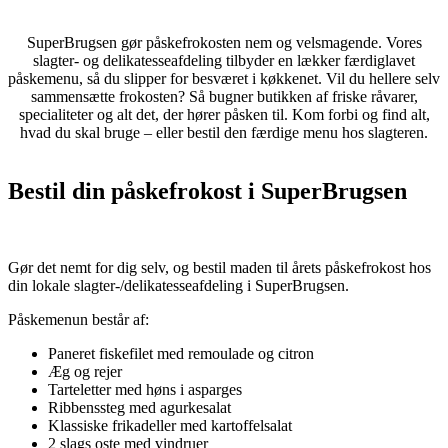
SuperBrugsen gør påskefrokosten nem og velsmagende. Vores
slagter- og delikatesseafdeling tilbyder en lækker færdiglavet
påskemenu, så du slipper for besværet i køkkenet. Vil du hellere selv
sammensætte frokosten? Så bugner butikken af friske råvarer,
specialiteter og alt det, der hører påsken til.
Kom forbi og find alt,
hvad du skal bruge – eller bestil den færdige menu hos slagteren.
Bestil din påskefrokost i SuperBrugsen
Gør det nemt for dig selv, og bestil maden til årets påskefrokost hos
din lokale slagter-/delikatesseafdeling i SuperBrugsen.
Påskemenun består af:
Paneret fiskefilet med remoulade og citron
Æg og rejer
Tarteletter med høns i asparges
Ribbenssteg med agurkesalat
Klassiske frikadeller med kartoffelsalat
2 slags oste med vindruer