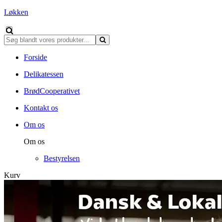
Løkken
Forside
Delikatessen
BrødCooperativet
Kontakt os
Om os
Om os
Bestyrelsen
Kurv