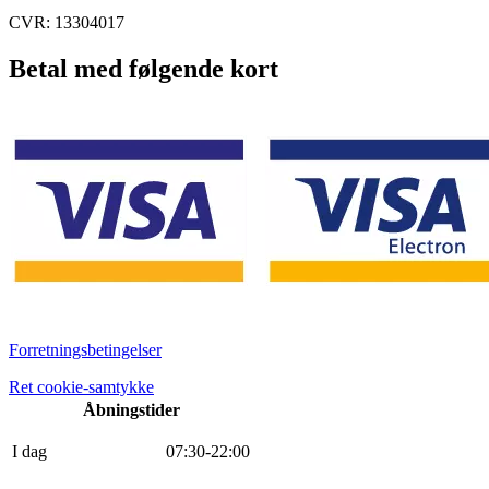
CVR: 13304017
Betal med følgende kort
Forretningsbetingelser
Ret cookie-samtykke
Åbningstider
I dag
0
7
:
30
-
22
:
0
0