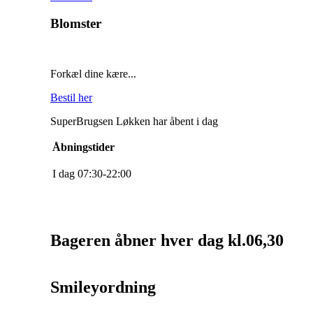
Blomster
Forkæl dine kære...
Bestil her
SuperBrugsen Løkken har åbent i dag
Åbningstider
I dag
0
7
:
30
-
22
:
0
0
Bageren åbner hver dag kl.06,30
Smileyordning